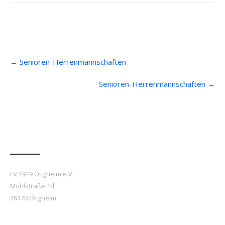
Post
←
Senioren-Herrenmannschaften
navigation
Senioren-Herrenmannschaften
→
Anfahrt
FV 1919 Ötigheim e.V.
Mühlstraße 1d
76470 Ötigheim