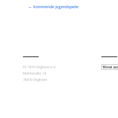
Post
←
Kommende Jugendspiele
navigation
Anfahrt
Beiträ
Beiträge
FV 1919 Ötigheim e.V.
Mühlstraße 1d
76470 Ötigheim