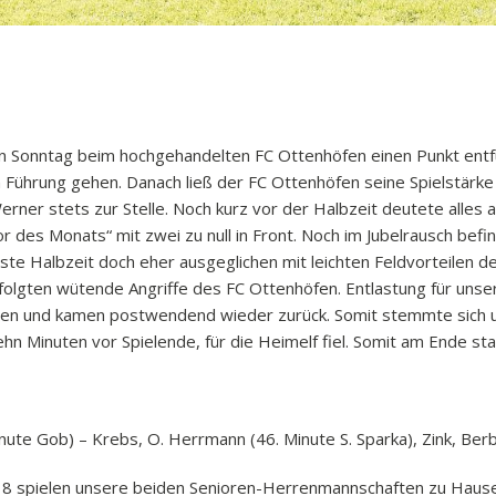
Sonntag beim hochgehandelten FC Ottenhöfen einen Punkt entfü
in Führung gehen. Danach ließ der FC Ottenhöfen seine Spielstärk
ner stets zur Stelle. Noch kurz vor der Halbzeit deutete alles au
des Monats“ mit zwei zu null in Front. Noch im Jubelrausch befi
rste Halbzeit doch eher ausgeglichen mit leichten Feldvorteilen 
 folgten wütende Angriffe des FC Ottenhöfen. Entlastung für unse
den und kamen postwendend wieder zurück. Somit stemmte sich u
zehn Minuten vor Spielende, für die Heimelf fiel. Somit am Ende s
ute Gob) – Krebs, O. Herrmann (46. Minute S. Sparka), Zink, Berbig
spielen unsere beiden Senioren-Herrenmannschaften zu Hause g