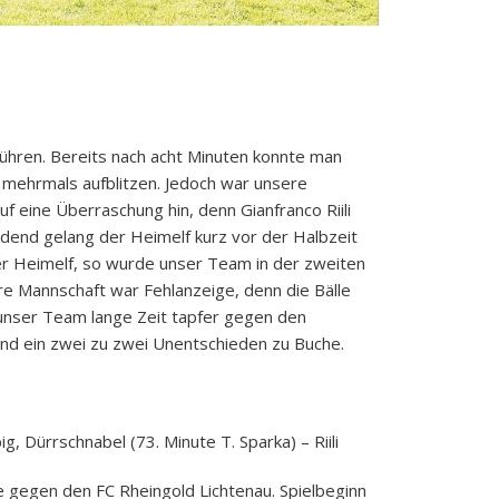
hren. Bereits nach acht Minuten konnte man
e mehrmals aufblitzen. Jedoch war unsere
f eine Überraschung hin, denn Gianfranco Riili
ndend gelang der Heimelf kurz vor der Halbzeit
der Heimelf, so wurde unser Team in der zweiten
re Mannschaft war Fehlanzeige, denn die Bälle
nser Team lange Zeit tapfer gegen den
tand ein zwei zu zwei Unentschieden zu Buche.
, Dürrschnabel (73. Minute T. Sparka) – Riili
egen den FC Rheingold Lichtenau. Spielbeginn