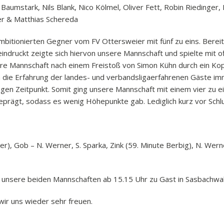
Baumstark, Nils Blank, Nico Kölmel, Oliver Fett, Robin Riedinger,
er & Matthias Schereda
ambitionierten Gegner vom FV Ottersweier mit fünf zu eins. Berei
eindruckt zeigte sich hiervon unsere Mannschaft und spielte mit o
re Mannschaft nach einem Freistoß von Simon Kühn durch ein Kop
am die Erfahrung der landes- und verbandsligaerfahrenen Gäste 
gen Zeitpunkt. Somit ging unsere Mannschaft mit einem vier zu ei
rägt, sodass es wenig Höhepunkte gab. Lediglich kurz vor Schlus
ger), Gob – N. Werner, S. Sparka, Zink (59. Minute Berbig), N. We
unsere beiden Mannschaften ab 15.15 Uhr zu Gast in Sasbachwa
ir uns wieder sehr freuen.