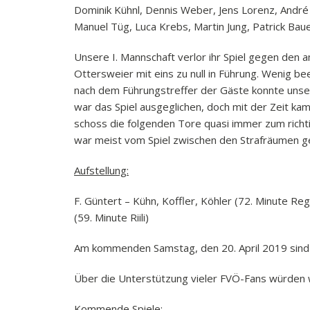
Dominik Kühnl, Dennis Weber, Jens Lorenz, André 
Manuel Tüg, Luca Krebs, Martin Jung, Patrick Bau
Unsere I. Mannschaft verlor ihr Spiel gegen den 
Ottersweier mit eins zu null in Führung. Wenig be
nach dem Führungstreffer der Gäste konnte unse
war das Spiel ausgeglichen, doch mit der Zeit k
schoss die folgenden Tore quasi immer zum richti
war meist vom Spiel zwischen den Strafräumen gep
Aufstellung:
F. Güntert – Kühn, Koffler, Köhler (72. Minute Re
(59. Minute Riili)
Am kommenden Samstag, den 20. April 2019 sind 
Über die Unterstützung vieler FVÖ-Fans würden w
Kommende Spiele: