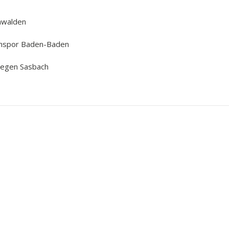
chwalden
atihspor Baden-Baden
 gegen Sasbach