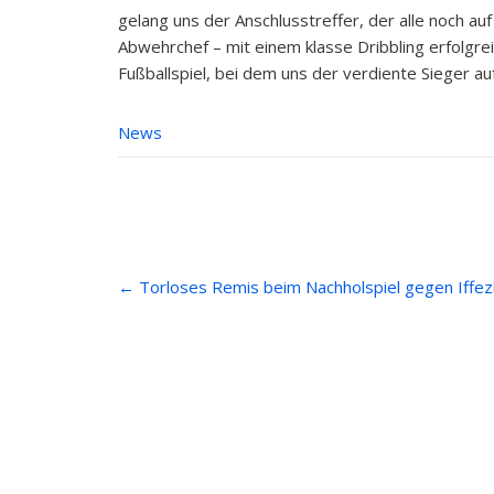
gelang uns der Anschlusstreffer, der alle noch au
Abwehrchef – mit einem klasse Dribbling erfolgre
Fußballspiel, bei dem uns der verdiente Sieger a
News
Post
←
Torloses Remis beim Nachholspiel gegen Iffe
navigation
Anfahrt
Beiträ