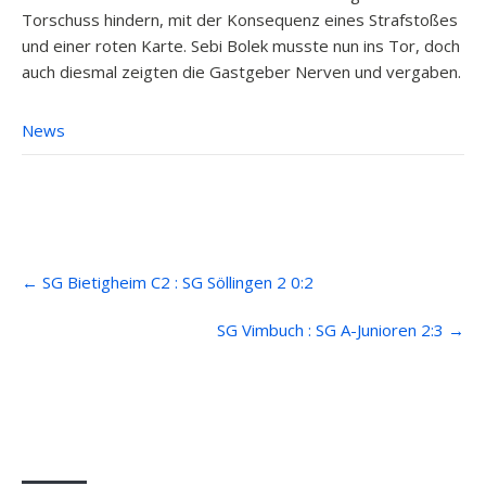
Torschuss hindern, mit der Konsequenz eines Strafstoßes
und einer roten Karte. Sebi Bolek musste nun ins Tor, doch
auch diesmal zeigten die Gastgeber Nerven und vergaben.
News
Post
←
SG Bietigheim C2 : SG Söllingen 2 0:2
navigation
SG Vimbuch : SG A-Junioren 2:3
→
Anfahrt