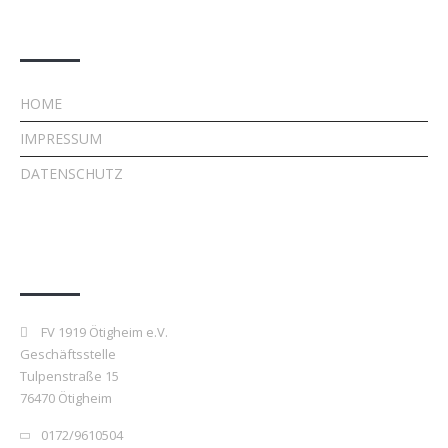
Rechtliches
HOME
IMPRESSUM
DATENSCHUTZ
Kontakt
FV 1919 Ötigheim e.V.
Geschäftsstelle
Tulpenstraße 15
76470 Ötigheim
0172/9610504