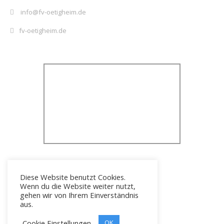
info@fv-oetigheim.de
fv-oetigheim.de
Diese Website benutzt Cookies.
Wenn du die Website weiter nutzt,
gehen wir von Ihrem Einverständnis
aus.
Cookie Einstellungen
Icons erstellt von
OK
Freepik