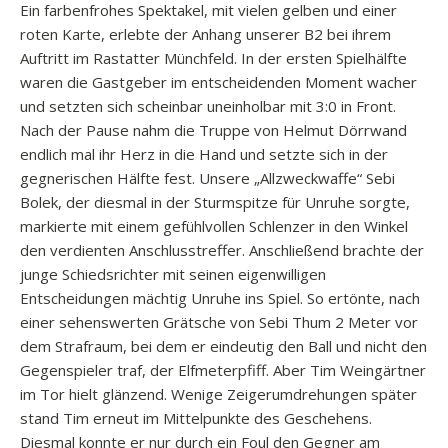
Ein farbenfrohes Spektakel, mit vielen gelben und einer
roten Karte, erlebte der Anhang unserer B2 bei ihrem
Auftritt im Rastatter Münchfeld. In der ersten Spielhälfte
waren die Gastgeber im entscheidenden Moment wacher
und setzten sich scheinbar uneinholbar mit 3:0 in Front.
Nach der Pause nahm die Truppe von Helmut Dörrwand
endlich mal ihr Herz in die Hand und setzte sich in der
gegnerischen Hälfte fest. Unsere „Allzweckwaffe“ Sebi
Bolek, der diesmal in der Sturmspitze für Unruhe sorgte,
markierte mit einem gefühlvollen Schlenzer in den Winkel
den verdienten Anschlusstreffer. Anschließend brachte der
junge Schiedsrichter mit seinen eigenwilligen
Entscheidungen mächtig Unruhe ins Spiel. So ertönte, nach
einer sehenswerten Grätsche von Sebi Thum 2 Meter vor
dem Strafraum, bei dem er eindeutig den Ball und nicht den
Gegenspieler traf, der Elfmeterpfiff. Aber Tim Weingärtner
im Tor hielt glänzend. Wenige Zeigerumdrehungen später
stand Tim erneut im Mittelpunkte des Geschehens.
Diesmal konnte er nur durch ein Foul den Gegner am