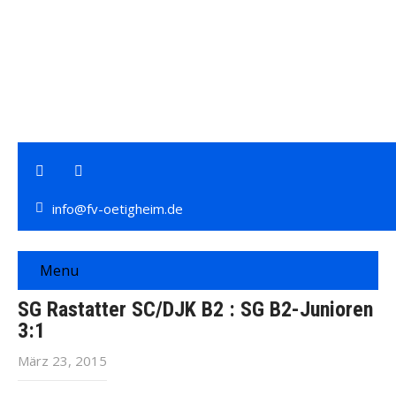
info@fv-oetigheim.de
Menu
SG Rastatter SC/DJK B2 : SG B2-Junioren
3:1
März 23, 2015