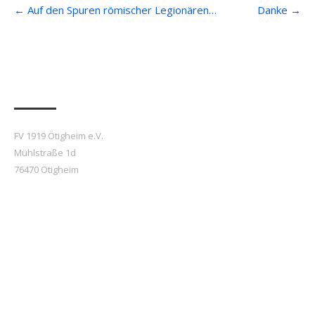
Post
←
Auf den Spuren römischer Legionären…
Danke
→
navigation
Anfahrt
FV 1919 Ötigheim e.V.
Mühlstraße 1d
76470 Ötigheim