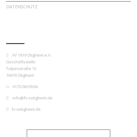
DATENSCHUTZ
Kontakt
FV 1919 Ötigheim e.V.
Geschäftsstelle
Tulpenstraße 15
76470 Ötigheim
0172/9610504
info@fv-oetigheim.de
fv-oetigheim.de