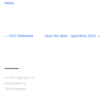
News
Post
←
FVÖ-Flohmarkt
Save the date – Sportfest 2025
→
navigation
Anfahrt
FV 1919 Ötigheim e.V.
Mühlstraße 1d
76470 Ötigheim