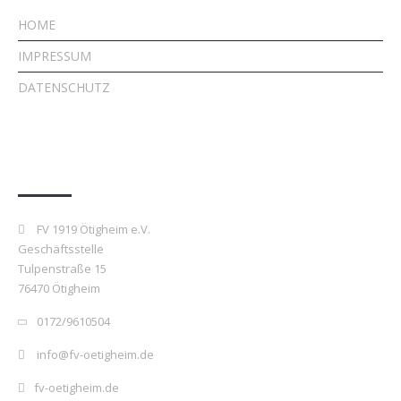
HOME
IMPRESSUM
DATENSCHUTZ
Kontakt
FV 1919 Ötigheim e.V.
Geschäftsstelle
Tulpenstraße 15
76470 Ötigheim
0172/9610504
info@fv-oetigheim.de
fv-oetigheim.de