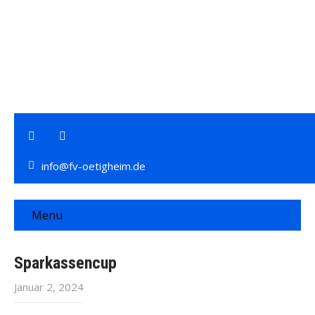
info@fv-oetigheim.de
Menu
Sparkassencup
Januar 2, 2024