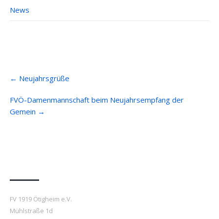
News
Post
←
Neujahrsgrüße
navigation
FVÖ-Damenmannschaft beim Neujahrsempfang der
Gemein
→
Anfahrt
FV 1919 Ötigheim e.V.
Mühlstraße 1d