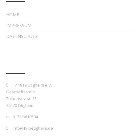
HOME
IMPRESSUM
DATENSCHUTZ
Kontakt
FV 1919 Ötigheim e.V.
Geschäftsstelle
Tulpenstraße 15
76470 Ötigheim
0172/9610504
info@fv-oetigheim.de