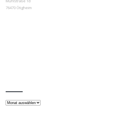
Mühlstraße 1d
76470 Ötigheim
Beiträge
Beiträge
Rechtliches