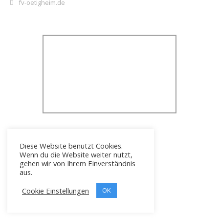
fv-oetigheim.de
Diese Website benutzt Cookies.
Wenn du die Website weiter nutzt,
gehen wir von Ihrem Einverständnis
aus.
Cookie Einstellungen
Icons erstellt von
OK
Freepik
Copyright © 2026 FV 1919 Ötigheim e.V.