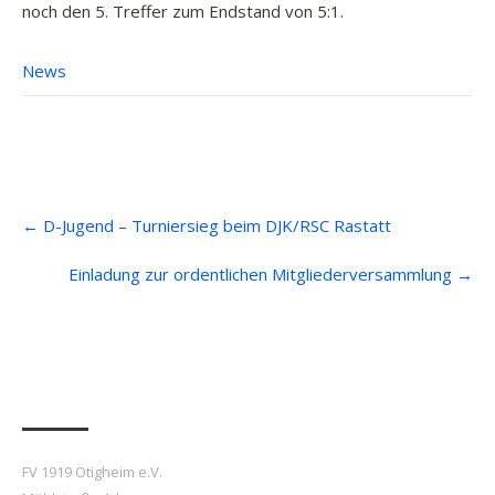
noch den 5. Treffer zum Endstand von 5:1.
News
Post
←
D-Jugend – Turniersieg beim DJK/RSC Rastatt
navigation
Einladung zur ordentlichen Mitgliederversammlung
→
Anfahrt
FV 1919 Ötigheim e.V.