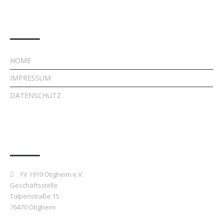
Rechtliches
HOME
IMPRESSUM
DATENSCHUTZ
Kontakt
FV 1919 Ötigheim e.V.
Geschäftsstelle
Tulpenstraße 15
76470 Ötigheim