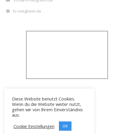
info@fv-oetigheim.de
fv-oetigheim.de
Diese Website benutzt Cookies.
Wenn du die Website weiter nutzt,
gehen wir von Ihrem Einverständnis
aus.
Cookie Einstellungen
Icons erstellt von
OK
Freepik
Copyright © 2026 FV 1919 Ötigheim e.V.