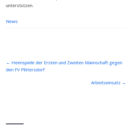
unterstützen.
News
Post
←
Heimspiele der Ersten und Zweiten Mannschaft gegen
navigation
den FV Plittersdorf
Arbeitseinsatz
→
Anfahrt