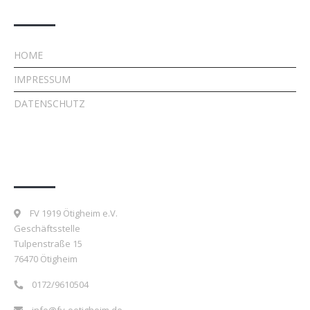
Rechtliches
HOME
IMPRESSUM
DATENSCHUTZ
Kontakt
FV 1919 Ötigheim e.V.
Geschäftsstelle
Tulpenstraße 15
76470 Ötigheim
0172/9610504