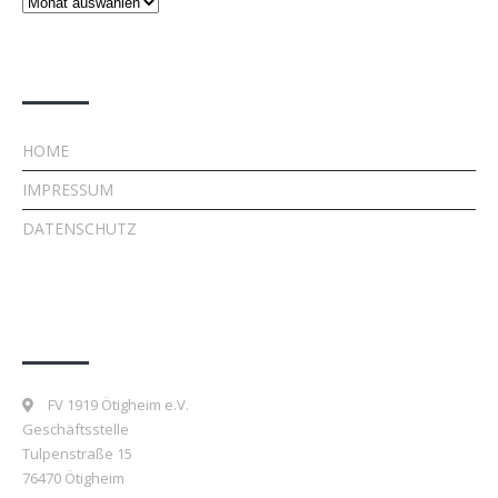
Beiträge
Rechtliches
HOME
IMPRESSUM
DATENSCHUTZ
Kontakt
FV 1919 Ötigheim e.V.
Geschäftsstelle
Tulpenstraße 15
76470 Ötigheim