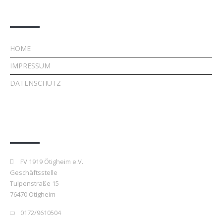
Rechtliches
HOME
IMPRESSUM
DATENSCHUTZ
Kontakt
FV 1919 Ötigheim e.V.
Geschäftsstelle
Tulpenstraße 15
76470 Ötigheim
0172/9610504