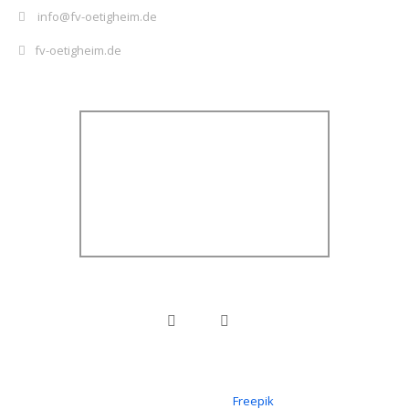
info@fv-oetigheim.de
fv-oetigheim.de
Icons erstellt von
Freepik