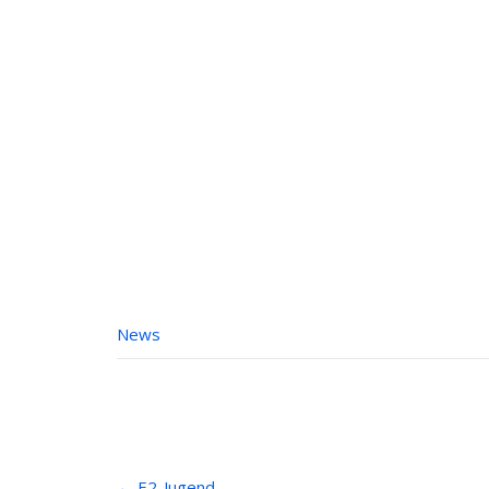
News
Post
←
E2-Jugend