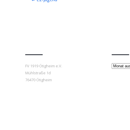
navigation
Anfahrt
Beiträ
Beiträge
FV 1919 Ötigheim e.V.
Mühlstraße 1d
76470 Ötigheim