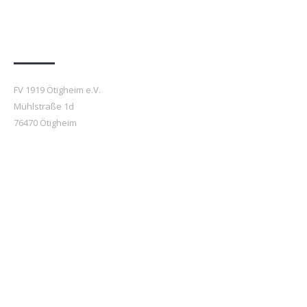
Anfahrt
FV 1919 Ötigheim e.V.
Mühlstraße 1d
76470 Ötigheim
Beiträge