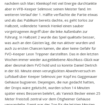
nachdem sich Marc Kleinkopf mit viel Energie durchtankte
aber in VFB-Keeper Selimovic seinen Meister fand. Im
weiteren Verlauf der 1. Hälfte verflachte die Partie etwas
und als das Publikum bereits dachte, es geht torlos zur
Halbzeit, vollendete Yannick Henkel einen sauber
vorgetragenen Angriff über die linke Außenbahn zur
Führung. In Halbzeit 2 wurde das Spiel qualitativ besser,
was auch an den Gästen lag, die nun aktiver wurden und
auch zu ersten Chancen kamen, die aber keine Gefahr für
FVÖ-Keeper Leon Trippner darstellten. Das in den letzten
Wochen immer wieder ausgebliebene Abschluss-Glück war
aber diesmal dem FVÖ hold und so konnte Daniel Dietrich
in der 60. Minute einen verunglückten Abwehrversuch im
Luftduell über Keeper Selimovic per Kopf ins Gaggenauer
Gehäuse bugsieren. Diejenigen, die nun gedacht hatten,
der Drops wäre gelutscht, wurden schon 14 Minuten
später eines Besseren belehrt, als Yannick Becker einen 25
Meter Freistoß zentral vor dem Ötigheimer Gehäuse
verwandelte. Damit war der Ton für die letzten Minuten