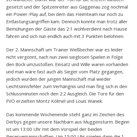
gesetzt und der Spitzenreiter aus Gaggenau zog nochmal
ein Power-Play auf, bei dem das Heimteam nur noch zu
Entlastungsangriffen kam. Dennoch konnte man trotz aller
Bemühungen der Gäste das 2:1 wohlverdient nach Hause
fahren und sich nun endlich auch mit 3 Punkten belohnen.
Der 2. Mannschaft um Trainer Weßbecher war es leider
nicht vergönnt, nach nun zwei sieglosen Spielen in Folge
den Bock umzustoßen. Einsatz und Wille waren vorhanden
und man wäre fast auch als Sieger vom Platz gegangen,
jedoch wurden der jungen Mannschaft mal wieder
Leichtsinnsfehler zum Verhängnis und man fing sich in den
Schlussminuten noch den 2:2 Ausgleich. Die Tore für den
FVÖ erzielten Moritz Kölmel und Louis Wanek.
Das kommende Wochenende steht ganz im Zeichen des
Derbys gegen unsere Nachbarn aus Muggensturm. Beginn
ist um 13:00 Uhr mit dem Vorspiel der beiden
Reservemannschaften. Um 15:00 Uhr spielen dann die 1.