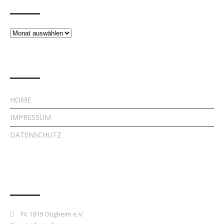
Beiträge
Rechtliches
HOME
IMPRESSUM
DATENSCHUTZ
Kontakt
FV 1919 Ötigheim e.V.