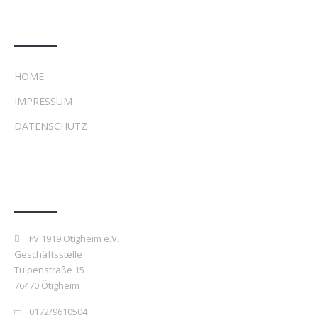
Rechtliches
HOME
IMPRESSUM
DATENSCHUTZ
Kontakt
FV 1919 Ötigheim e.V.
Geschäftsstelle
Tulpenstraße 15
76470 Ötigheim
0172/9610504