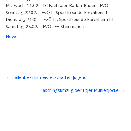
Mittwoch, 11.02.- TC Fatihspor Baden-Baden : FVÖ
Sonntag, 22.02. – FVÖ I : Sportfreunde Forchheim II
Dienstag, 24.02. – FVÖ II : Sportfreunde Forchheim III
Samstag, 28.02. – FVÖ : FV Steinmauern
News
Post
←
Hallenbezirksmeisterschaften Jugend
navigation
Faschingsumzug der Etjer Mühlenjockel
→
Anfahrt