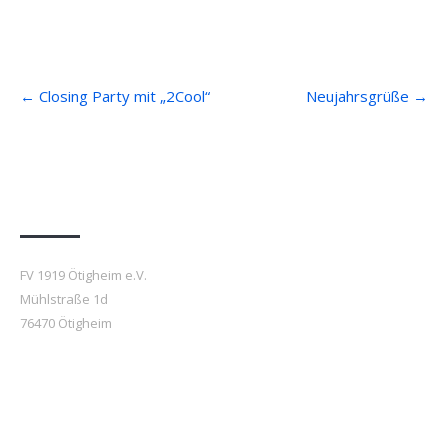
Post
←
Closing Party mit „2Cool“
Neujahrsgrüße
→
navigation
Anfahrt
FV 1919 Ötigheim e.V.
Mühlstraße 1d
76470 Ötigheim