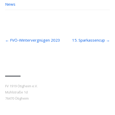
News
Post
←
FVÖ-Wintervergnügen 2023
15. Sparkassencup
→
navigation
Anfahrt
FV 1919 Ötigheim e.V.
Mühlstraße 1d
76470 Ötigheim