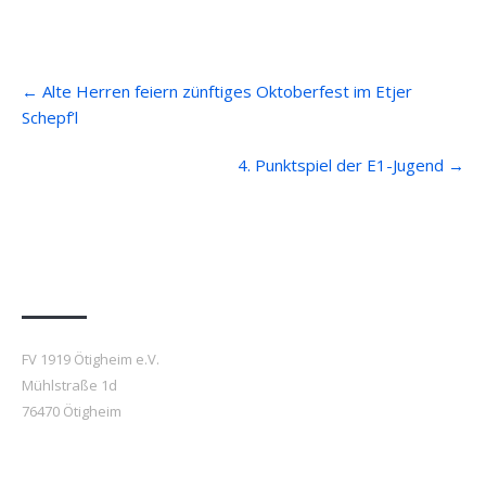
Post
←
Alte Herren feiern zünftiges Oktoberfest im Etjer
navigation
Schepf’l
4. Punktspiel der E1-Jugend
→
Anfahrt
FV 1919 Ötigheim e.V.
Mühlstraße 1d
76470 Ötigheim