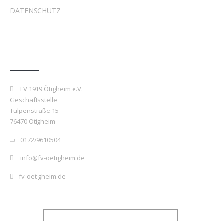
DATENSCHUTZ
Kontakt
FV 1919 Ötigheim e.V.
Geschäftsstelle
Tulpenstraße 15
76470 Ötigheim
0172/9610504
info@fv-oetigheim.de
fv-oetigheim.de