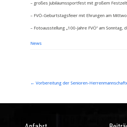
– großes Jubiläumssportfest mit großem Festzelt 
– FVÖ-Geburtstagsfeier mit Ehrungen am Mittwoc
– Fotoausstellung „100-Jahre FVÖ“ am Sonntag,
News
Post
←
Vorbereitung der Senioren-Herrenmannschaft
navigation
Anfahrt
Beiträ