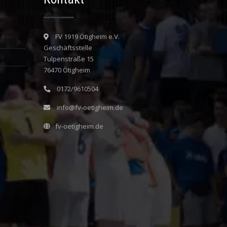
FV 1919 Ötigheim e.V.
Geschäftsstelle
Tulpenstraße 15
76470 Ötigheim
0172/9610504
info@fv-oetigheim.de
fv-oetigheim.de