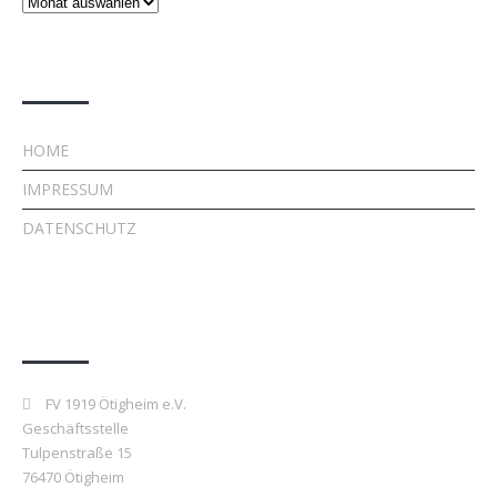
Beiträge
Rechtliches
HOME
IMPRESSUM
DATENSCHUTZ
Kontakt
FV 1919 Ötigheim e.V.
Geschäftsstelle
Tulpenstraße 15
76470 Ötigheim