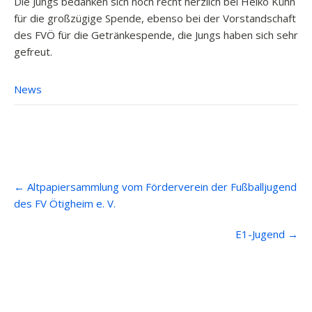
Die Jungs bedanken sich noch recht herzlich bei Heiko Kühn
für die großzügige Spende, ebenso bei der Vorstandschaft
des FVÖ für die Getränkespende, die Jungs haben sich sehr
gefreut.
News
Post
←
Altpapiersammlung vom Förderverein der Fußballjugend
navigation
des FV Ötigheim e. V.
E1-Jugend
→
Anfahrt