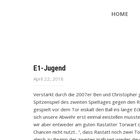
HOME
E1-Jugend
April 22, 2018
Verstärkt durch die 2007er Ben und Christopher 
Spitzenspiel des zweiten Spieltages gegen den Ras
gespielt vor dem Tor eiskalt den Ball ins lange E
sich unsere Abwehr erst einmal einstellen musste
wir aber entweder am guten Rastatter Torwart o
Chancen nicht nutzt…“, dass Rastatt noch zwei Tor
gleich zu Beginn der zweiten Halbzeit wieder deu