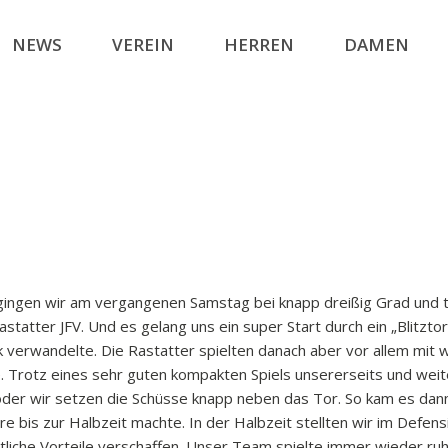
NEWS
VEREIN
HERREN
DAMEN
gingen wir am vergangenen Samstag bei knapp dreißig Grad und to
tatter JFV. Und es gelang uns ein super Start durch ein „Blitztor“
ck verwandelte. Die Rastatter spielten danach aber vor allem mit
. Trotz eines sehr guten kompakten Spiels unsererseits und weite
der wir setzen die Schüsse knapp neben das Tor. So kam es dan
e bis zur Halbzeit machte. In der Halbzeit stellten wir im Defen
tliche Vorteile verschaffen. Unser Team spielte immer wieder ruh