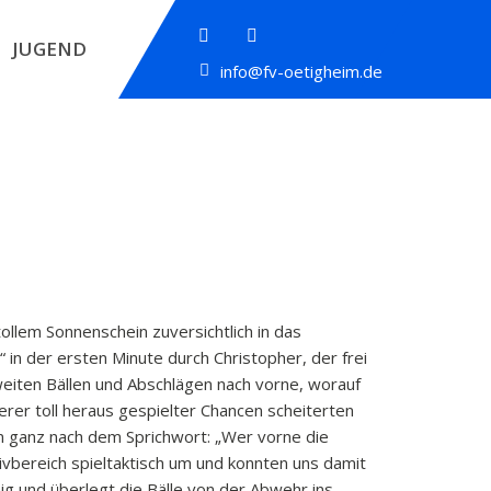
JUGEND
info@fv-oetigheim.de
llem Sonnenschein zuversichtlich in das
 in der ersten Minute durch Christopher, der frei
 weiten Bällen und Abschlägen nach vorne, worauf
rer toll heraus gespielter Chancen scheiterten
n ganz nach dem Sprichwort: „Wer vorne die
sivbereich spieltaktisch um und konnten uns damit
ig und überlegt die Bälle von der Abwehr ins