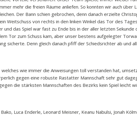
 immer mehr die freien Räume anliefen. So konnten wir auch über 
eichen. Der Bann schien gebrochen, denn danach erzielte Christo
in Weitschuss von rechts in den linken Winkel das Tor des Tages
r und das Spiel war fast zu Ende bis in der aller letzten Sekunde
or dem Tor zum Schuss kam, aber unser bestens aufgelegter Torwart
 sicherte. Denn gleich danach pfiff der Schiedsrichter ab und al
, welches wie immer die Anweisungen toll verstanden hat, umsetz
rperlich gegen eine robuste Rastatter Mannschaft sehr gut dageg
egen die stärksten Mannschaften des Bezirks kein Spiel leicht wird
m Bako, Luca Enderle, Leonard Meisner, Keanu Nabulsi, Jonah Köl