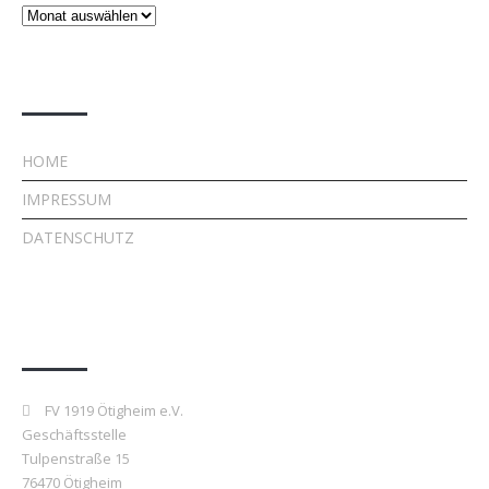
Beiträge
Rechtliches
HOME
IMPRESSUM
DATENSCHUTZ
Kontakt
FV 1919 Ötigheim e.V.
Geschäftsstelle
Tulpenstraße 15
76470 Ötigheim