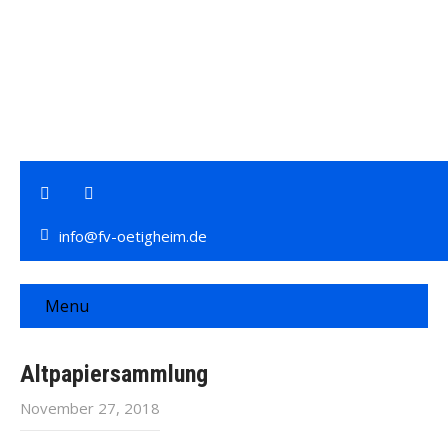
info@fv-oetigheim.de
Menu
Altpapiersammlung
November 27, 2018