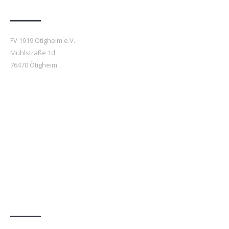
Anfahrt
FV 1919 Ötigheim e.V.
Mühlstraße 1d
76470 Ötigheim
Beiträge