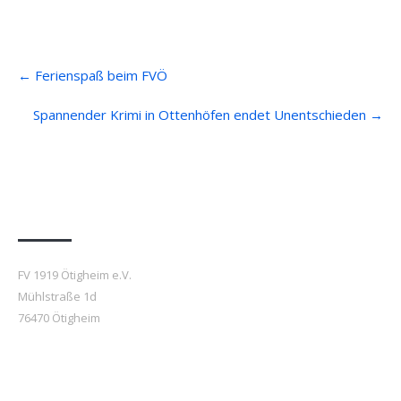
Post
←
Ferienspaß beim FVÖ
navigation
Spannender Krimi in Ottenhöfen endet Unentschieden
→
Anfahrt
FV 1919 Ötigheim e.V.
Mühlstraße 1d
76470 Ötigheim