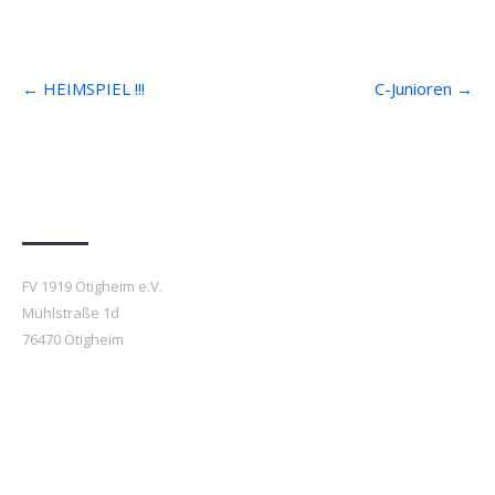
Post
←
HEIMSPIEL !!!
C-Junioren
→
navigation
Anfahrt
FV 1919 Ötigheim e.V.
Mühlstraße 1d
76470 Ötigheim