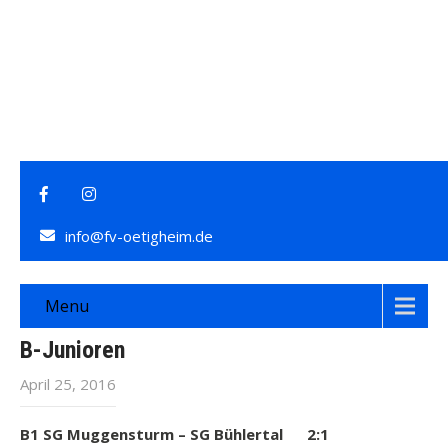
info@fv-oetigheim.de
Menu
B-Junioren
April 25, 2016
B1 SG Muggensturm – SG Bühlertal 2:1