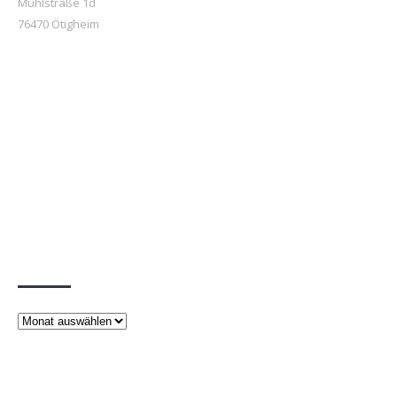
Mühlstraße 1d
76470 Ötigheim
Beiträge
Beiträge
Rechtliches