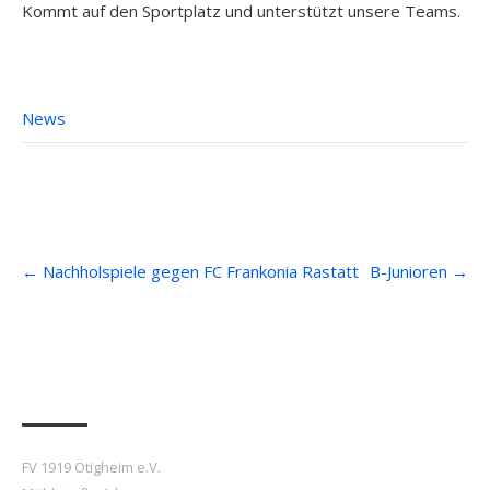
Kommt auf den Sportplatz und unterstützt unsere Teams.
News
Post
←
Nachholspiele gegen FC Frankonia Rastatt
B-Junioren
→
navigation
Anfahrt
FV 1919 Ötigheim e.V.