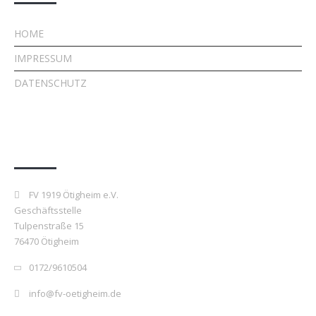
HOME
IMPRESSUM
DATENSCHUTZ
Kontakt
FV 1919 Ötigheim e.V.
Geschäftsstelle
Tulpenstraße 15
76470 Ötigheim
0172/9610504
info@fv-oetigheim.de