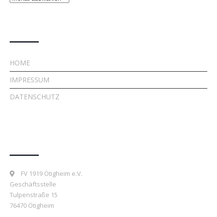
Rechtliches
HOME
IMPRESSUM
DATENSCHUTZ
Kontakt
FV 1919 Ötigheim e.V.
Geschäftsstelle
Tulpenstraße 15
76470 Ötigheim