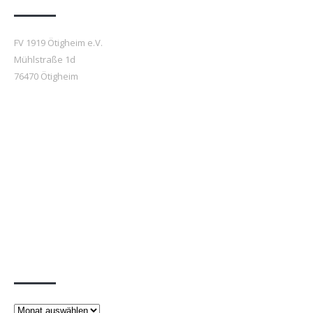
FV 1919 Ötigheim e.V.
Mühlstraße 1d
76470 Ötigheim
Beiträge
Beiträge