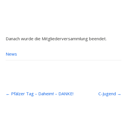
Danach wurde die Mitgliederversammlung beendet.
News
Post
←
Pfälzer Tag – Daheim! – DANKE!
C-Jugend
→
navigation
Anfahrt