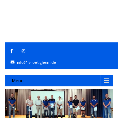
info@fv-oetigheim.de
Menu