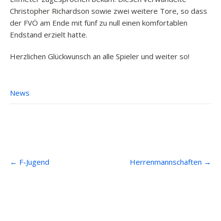
Christopher Richardson sowie zwei weitere Tore, so dass
der FVÖ am Ende mit fünf zu null einen komfortablen
Endstand erzielt hatte.
Herzlichen Glückwunsch an alle Spieler und weiter so!
News
Post
←
F-Jugend
Herrenmannschaften
→
navigation
Anfahrt