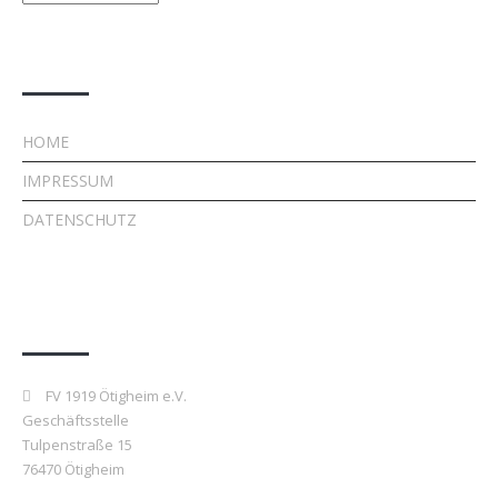
Rechtliches
HOME
IMPRESSUM
DATENSCHUTZ
Kontakt
FV 1919 Ötigheim e.V.
Geschäftsstelle
Tulpenstraße 15
76470 Ötigheim