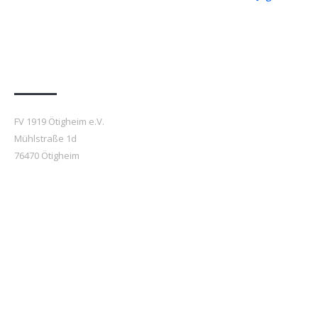
navigation
Anfahrt
FV 1919 Ötigheim e.V.
Mühlstraße 1d
76470 Ötigheim