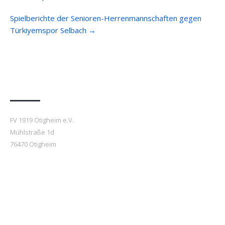
navigation
Spielberichte der Senioren-Herrenmannschaften gegen
Türkiyemspor Selbach
→
Anfahrt
FV 1919 Ötigheim e.V.
Mühlstraße 1d
76470 Ötigheim