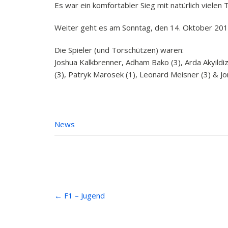
Es war ein komfortabler Sieg mit natürlich vielen
Weiter geht es am Sonntag, den 14. Oktober 20
Die Spieler (und Torschützen) waren:
Joshua Kalkbrenner, Adham Bako (3), Arda Akyildiz 
(3), Patryk Marosek (1), Leonard Meisner (3) & J
News
Post
←
F1 – Jugend
navigation