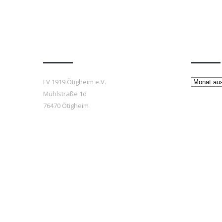
Anfahrt
Beiträ
Beiträge
FV 1919 Ötigheim e.V.
Mühlstraße 1d
76470 Ötigheim