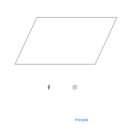
Icons erstellt von
Freepik
Copyright © 2026 FV 1919 Ötigheim e.V.