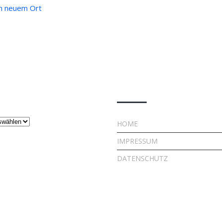
an neuem Ort
ge
Rechtliches
HOME
IMPRESSUM
DATENSCHUTZ