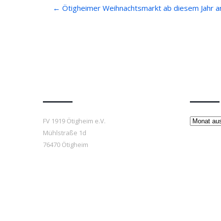
Post
←
Ötigheimer Weihnachtsmarkt ab diesem Jahr 
navigation
Anfahrt
Beiträ
Beiträge
FV 1919 Ötigheim e.V.
Mühlstraße 1d
76470 Ötigheim