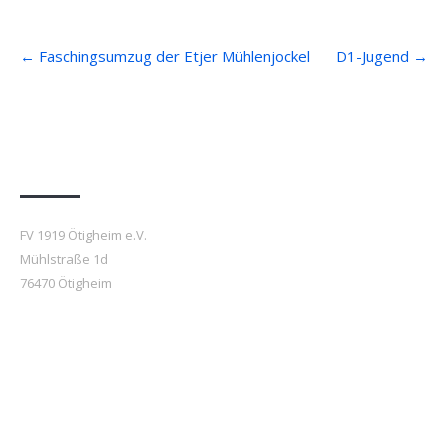
Post
←
Faschingsumzug der Etjer Mühlenjockel
D1-Jugend
→
navigation
Anfahrt
FV 1919 Ötigheim e.V.
Mühlstraße 1d
76470 Ötigheim