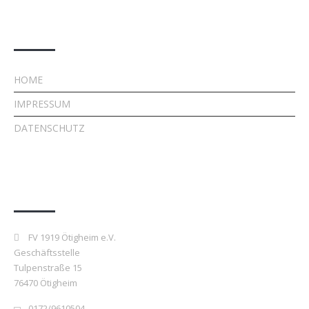
Rechtliches
HOME
IMPRESSUM
DATENSCHUTZ
Kontakt
FV 1919 Ötigheim e.V.
Geschäftsstelle
Tulpenstraße 15
76470 Ötigheim
0172/9610504