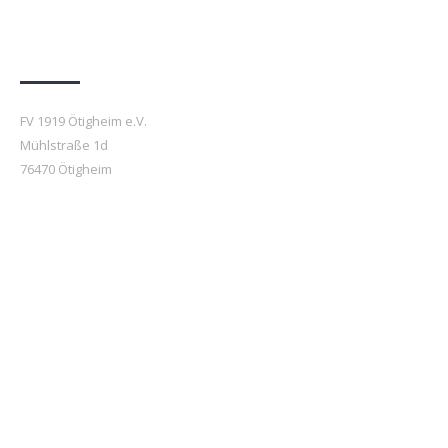
Anfahrt
FV 1919 Ötigheim e.V.
Mühlstraße 1d
76470 Ötigheim
Beiträge