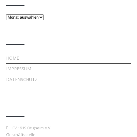
Beiträge
Rechtliches
HOME
IMPRESSUM
DATENSCHUTZ
Kontakt
FV 1919 Ötigheim e.V.
Geschäftsstelle