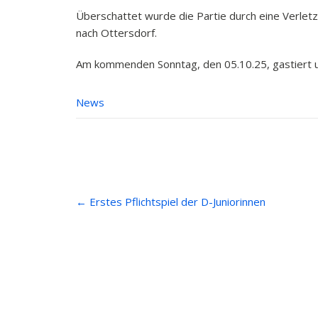
Überschattet wurde die Partie durch eine Verlet
nach Ottersdorf.
Am kommenden Sonntag, den 05.10.25, gastiert un
News
Post
←
Erstes Pflichtspiel der D-Juniorinnen
navigation
Anfahrt
Beiträ