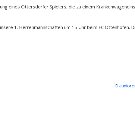
zung eines Ottersdorfer Spielers, die zu einem Krankenwagenei
sere 1. Herrenmannschaften um 15 Uhr beim FC Ottenhöfen. Die 2
D-Juniore
ge
Rechtliches