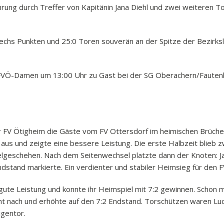
ung durch Treffer von Kapitänin Jana Diehl und zwei weiteren T
chs Punkten und 25:0 Toren souverän an der Spitze der Bezirkslig
VÖ-Damen um 13:00 Uhr zu Gast bei der SG Oberachern/Fautenbac
r FV Ötigheim die Gäste vom FV Ottersdorf im heimischen Brüchel
us und zeigte eine bessere Leistung. Die erste Halbzeit blieb z
lgeschehen. Nach dem Seitenwechsel platzte dann der Knoten: Ja
ndstand markierte. Ein verdienter und stabiler Heimsieg für den 
gute Leistung und konnte ihr Heimspiel mit 7:2 gewinnen. Schon 
icht nach und erhöhte auf den 7:2 Endstand. Torschützen waren L
igentor.