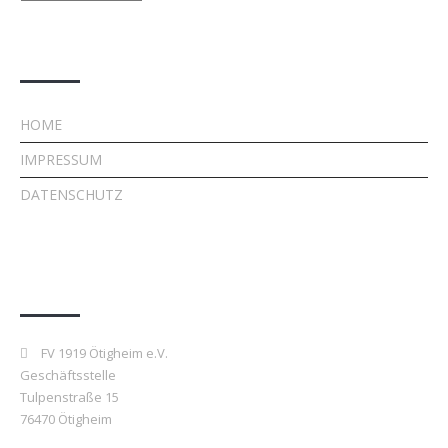
Rechtliches
HOME
IMPRESSUM
DATENSCHUTZ
Kontakt
FV 1919 Ötigheim e.V.
Geschäftsstelle
Tulpenstraße 15
76470 Ötigheim