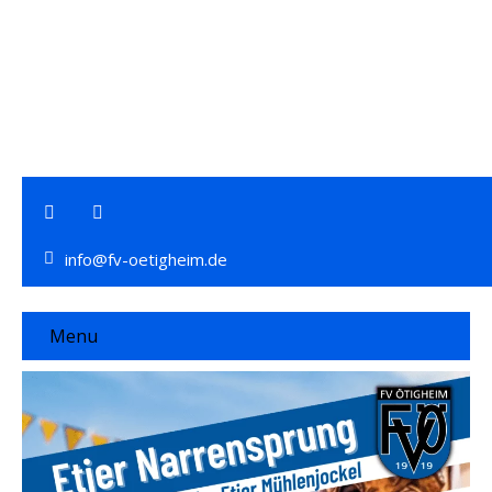
info@fv-oetigheim.de
Menu