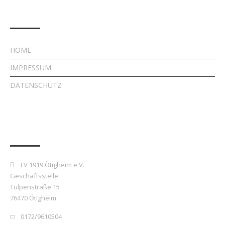
Rechtliches
HOME
IMPRESSUM
DATENSCHUTZ
Kontakt
FV 1919 Ötigheim e.V.
Geschäftsstelle
Tulpenstraße 15
76470 Ötigheim
0172/9610504