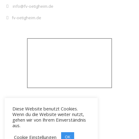
info@fv-oetigheim.de
fv-oetigheim.de
Diese Website benutzt Cookies.
Wenn du die Website weiter nutzt,
gehen wir von Ihrem Einverständnis
aus.
Cookie Einstellungen
Icons erstellt von
OK
Freepik