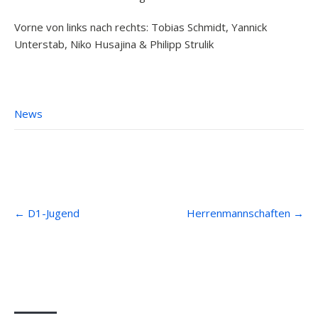
Vorne von links nach rechts: Tobias Schmidt, Yannick
Unterstab, Niko Husajina & Philipp Strulik
News
Post
←
D1-Jugend
Herrenmannschaften
→
navigation
Anfahrt