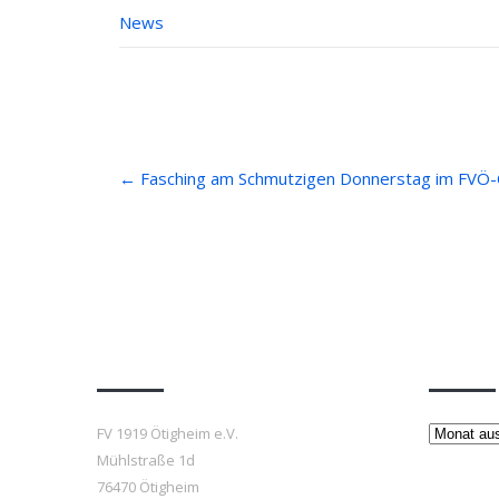
News
Post
←
Fasching am Schmutzigen Donnerstag im FVÖ-
navigation
Anfahrt
Beiträ
Beiträge
FV 1919 Ötigheim e.V.
Mühlstraße 1d
76470 Ötigheim