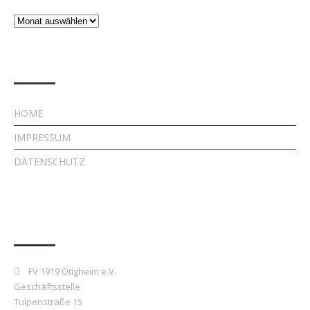
Beiträge
Rechtliches
HOME
IMPRESSUM
DATENSCHUTZ
Kontakt
FV 1919 Ötigheim e.V.
Geschäftsstelle
Tulpenstraße 15