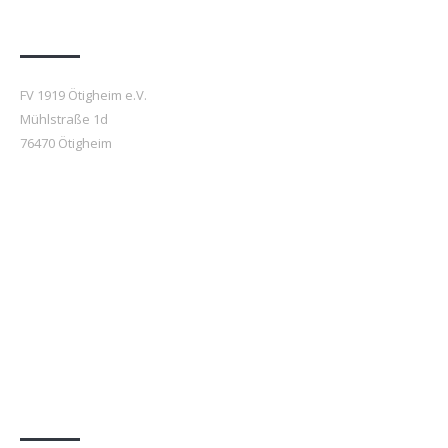
Anfahrt
FV 1919 Ötigheim e.V.
Mühlstraße 1d
76470 Ötigheim
Beiträge