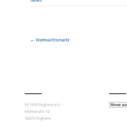
News
Post
←
Weihnachtsmarkt
navigation
Anfahrt
Beiträ
Beiträge
FV 1919 Ötigheim e.V.
Mühlstraße 1d
76470 Ötigheim