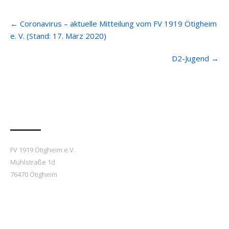
Post
←
Coronavirus – aktuelle Mitteilung vom FV 1919 Ötigheim
navigation
e. V. (Stand: 17. März 2020)
D2-Jugend
→
Anfahrt
FV 1919 Ötigheim e.V.
Mühlstraße 1d
76470 Ötigheim