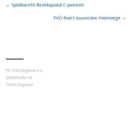
Post
←
Spielbericht Bezirkspokal C-Junioren
navigation
FVÖ feiert souveräne Heimsiege
→
Anfahrt
FV 1919 Ötigheim e.V.
Mühlstraße 1d
76470 Ötigheim