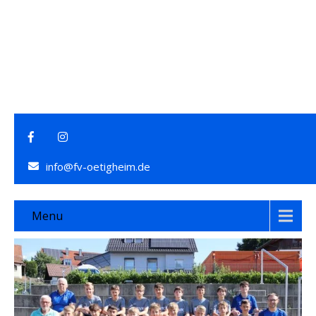
info@fv-oetigheim.de
Menu