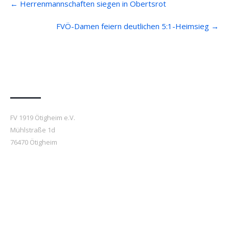
←
Herrenmannschaften siegen in Obertsrot
navigation
FVÖ-Damen feiern deutlichen 5:1-Heimsieg
→
Anfahrt
FV 1919 Ötigheim e.V.
Mühlstraße 1d
76470 Ötigheim