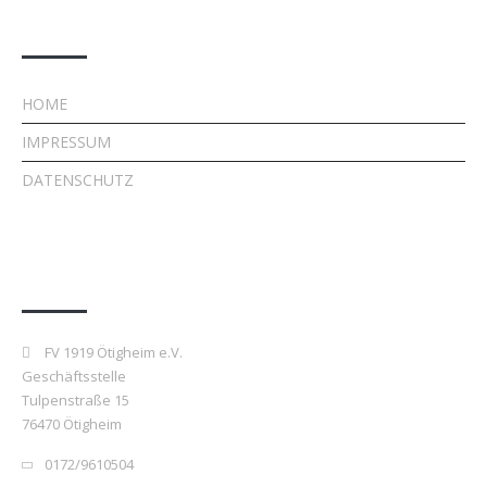
Rechtliches
HOME
IMPRESSUM
DATENSCHUTZ
Kontakt
FV 1919 Ötigheim e.V.
Geschäftsstelle
Tulpenstraße 15
76470 Ötigheim
0172/9610504