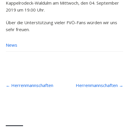
Kappelrodeck-Waldulm am Mittwoch, den 04. September
2019 um 19.00 Uhr.
Über die Unterstützung vieler FVÖ-Fans würden wir uns
sehr freuen.
News
Post
←
Herrenmannschaften
Herrenmannschaften
→
navigation
Anfahrt