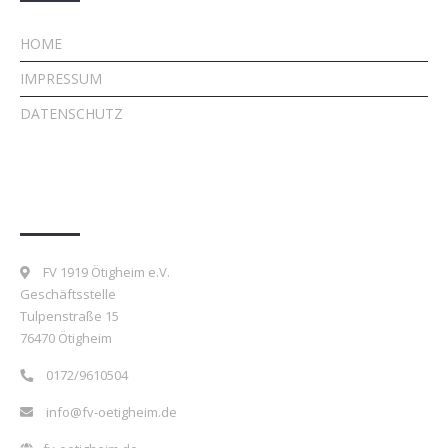
HOME
IMPRESSUM
DATENSCHUTZ
Kontakt
FV 1919 Ötigheim e.V.
Geschäftsstelle
Tulpenstraße 15
76470 Ötigheim
0172/9610504
info@fv-oetigheim.de