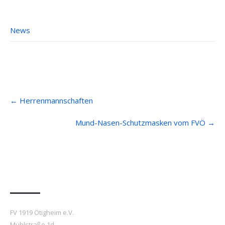
News
Post
←
Herrenmannschaften
navigation
Mund-Nasen-Schutzmasken vom FVÖ
→
Anfahrt
FV 1919 Ötigheim e.V.
Mühlstraße 1d