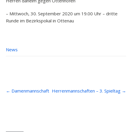
Herren daheim gegen Ottenhöfen
– Mittwoch, 30. September 2020 um 19.00 Uhr – dritte
Runde im Bezirkspokal in Ottenau
News
Post
←
Damenmannschaft
Herrenmannschaften – 3. Spieltag
→
navigation
Anfahrt