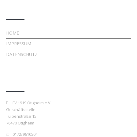
Rechtliches
HOME
IMPRESSUM
DATENSCHUTZ
Kontakt
FV 1919 Ötigheim e.V.
Geschäftsstelle
Tulpenstraße 15
76470 Ötigheim
0172/9610504