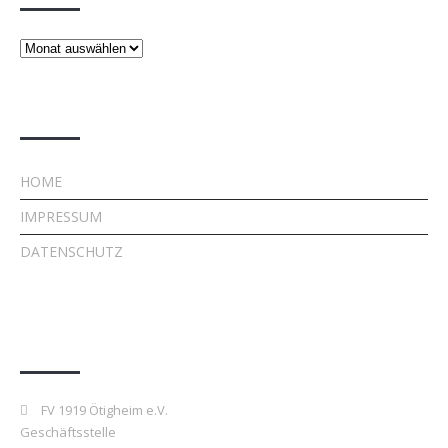
Beiträge
Rechtliches
HOME
IMPRESSUM
DATENSCHUTZ
Kontakt
FV 1919 Ötigheim e.V.
Geschäftsstelle