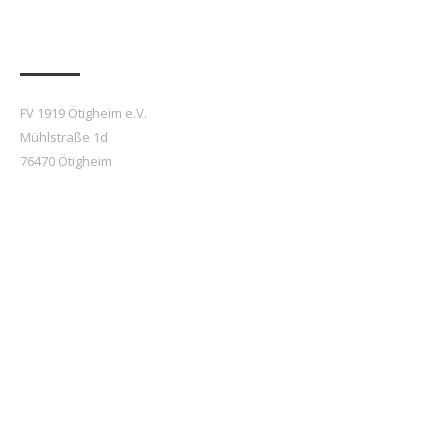
Anfahrt
FV 1919 Ötigheim e.V.
Mühlstraße 1d
76470 Ötigheim
Beiträge