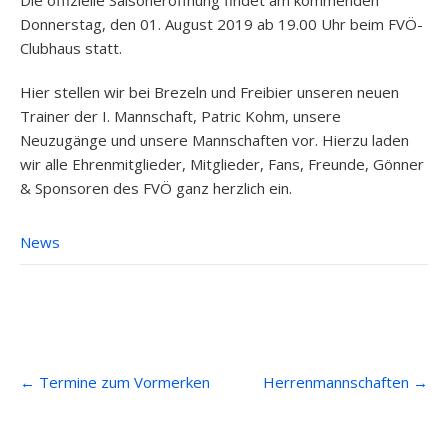
Die offizielle Saisoneröffnung findet am kommenden
Donnerstag, den 01. August 2019 ab 19.00 Uhr beim FVÖ-
Clubhaus statt.
Hier stellen wir bei Brezeln und Freibier unseren neuen
Trainer der I. Mannschaft, Patric Kohm, unsere
Neuzugänge und unsere Mannschaften vor. Hierzu laden
wir alle Ehrenmitglieder, Mitglieder, Fans, Freunde, Gönner
& Sponsoren des FVÖ ganz herzlich ein.
News
Post
←
Termine zum Vormerken
Herrenmannschaften
→
navigation