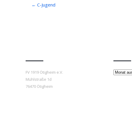
Post
←
C-Jugend
navigation
Anfahrt
Beiträ
Beiträge
FV 1919 Ötigheim e.V.
Mühlstraße 1d
76470 Ötigheim