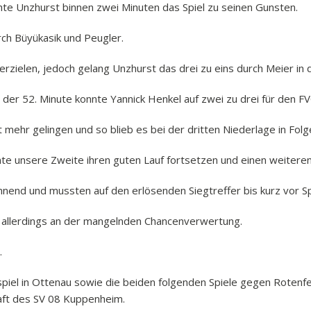
te Unzhurst binnen zwei Minuten das Spiel zu seinen Gunsten.
rch Büyükasik und Peugler.
rzielen, jedoch gelang Unzhurst das drei zu eins durch Meier in 
in der 52. Minute konnte Yannick Henkel auf zwei zu drei für den F
 mehr gelingen und so blieb es bei der dritten Niederlage in Folg
e unsere Zweite ihren guten Lauf fortsetzen und einen weiteren 
nend und mussten auf den erlösenden Siegtreffer bis kurz vor S
 allerdings an der mangelnden Chancenverwertung.
.
spiel in Ottenau sowie die beiden folgenden Spiele gegen Rotenfel
aft des SV 08 Kuppenheim.