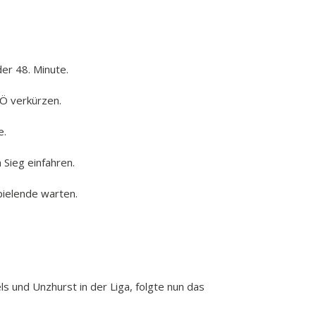
der 48. Minute.
VÖ verkürzen.
e.
Sieg einfahren.
pielende warten.
s und Unzhurst in der Liga, folgte nun das