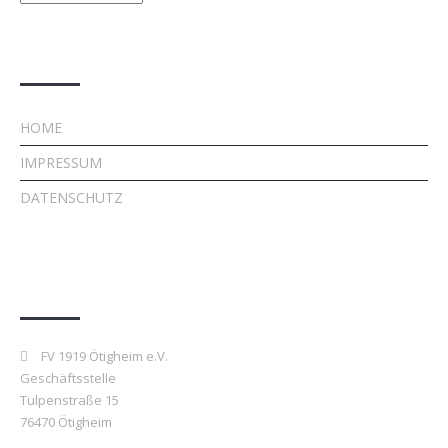
Rechtliches
HOME
IMPRESSUM
DATENSCHUTZ
Kontakt
FV 1919 Ötigheim e.V.
Geschäftsstelle
Tulpenstraße 15
76470 Ötigheim